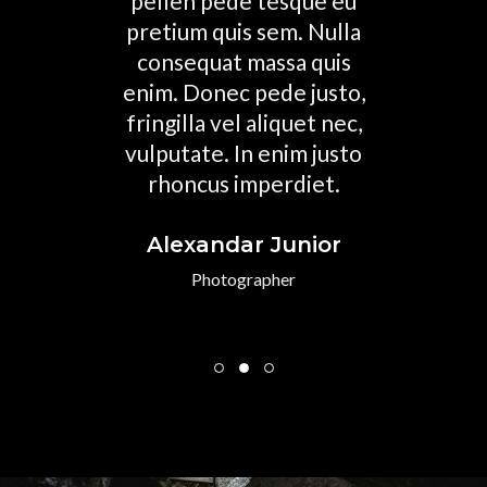
rem.
pellen pede tesque eu
tel
io et
pretium quis sem. Nulla
con
empus.
consequat massa quis
rho
en ut
enim. Donec pede justo,
sempe
tis
fringilla vel aliquet nec,
adip
 etiam
vulputate. In enim justo
sed
t eros
rhoncus imperdiet.
lorem
viver
Alexandar Junior
s
M
Photographer