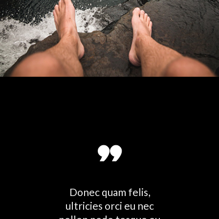
landit
Donec quam felis,
E
inar
ultricies orci eu nec
Ma